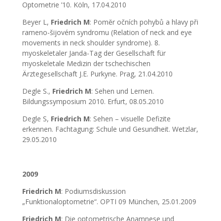
Optometrie ’10. Köln, 17.04.2010
Beyer L,
Friedrich M
: Pomĕr očních pohybů a hlavy při
rameno-šijovém syndromu (Relation of neck and eye
movements in neck shoulder syndrome). 8.
myoskeletaler Janda-Tag der Gesellschaft für
myoskeletale Medizin der tschechischen
Ärztegesellschaft J.E. Purkyne. Prag, 21.04.2010
Degle S.,
Friedrich M
: Sehen und Lernen.
Bildungssymposium 2010. Erfurt, 08.05.2010
Degle S,
Friedrich M
: Sehen – visuelle Defizite
erkennen. Fachtagung: Schule und Gesundheit. Wetzlar,
29.05.2010
2009
Friedrich M
: Podiumsdiskussion
„Funktionaloptometrie“. OPTI 09 München, 25.01.2009
Friedrich M
: Die optometrische Anamnese und